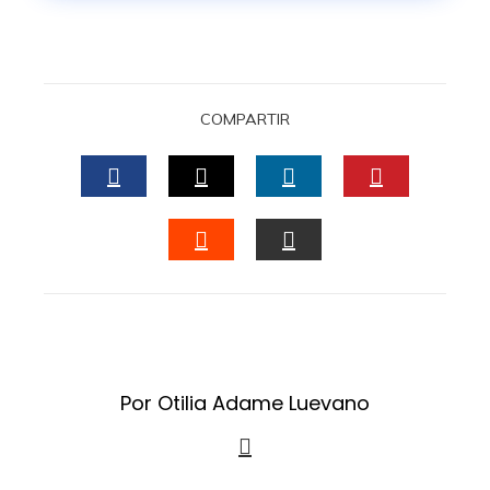
COMPARTIR
FACEBOOK
TWITTER
LINKEDIN
PINTERES
STUMBLEUPON
EMAIL
Por Otilia Adame Luevano