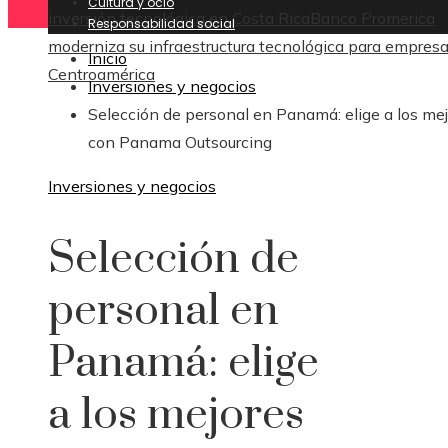
Cultura y ocio
inversión tecnológica en Costa Rica
Banco Promerica
Responsabilidad social
moderniza su infraestructura tecnológica para empres
Inicio
Centroamérica
Inversiones y negocios
Selección de personal en Panamá: elige a los me
con Panama Outsourcing
Inversiones y negocios
Selección de
personal en
Panamá: elige
a los mejores