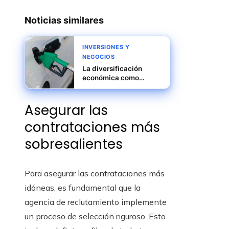
Noticias similares
INVERSIONES Y
NEGOCIOS
La diversificación
económica como
camino para la
estabilidad
Asegurar las
macroeconómica en
Argelia
contrataciones más
sobresalientes
Para asegurar las contrataciones más
idóneas, es fundamental que la
agencia de reclutamiento implemente
un proceso de selección riguroso. Esto