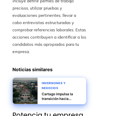
incluye definir perfiles de trabajo
precisos, utilizar pruebas y
evaluaciones pertinentes, llevar a
cabo entrevistas estructuradas y
comprobar referencias laborales. Estas
acciones contribuyen a identificar a los
candidatos más apropiados para tu
empresa.
Noticias similares
INVERSIONES Y
NEGOCIOS
Cartago impulsa la
transición hacia
industrias más
eficientes y
Potencia tu empresa
responsables