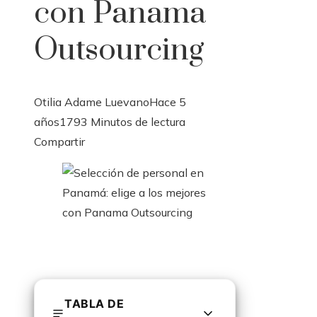
con Panama
Outsourcing
Otilia Adame Luevano
Hace 5
años
179
3 Minutos de lectura
Facebook
Twitter
LinkedIn
Pinterest
Stumbleupon
Email
Compartir
TABLA DE