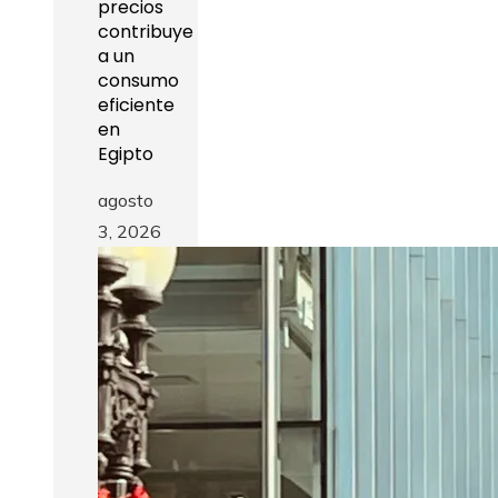
precios
contribuye
a un
consumo
eficiente
en
Egipto
agosto
3, 2026