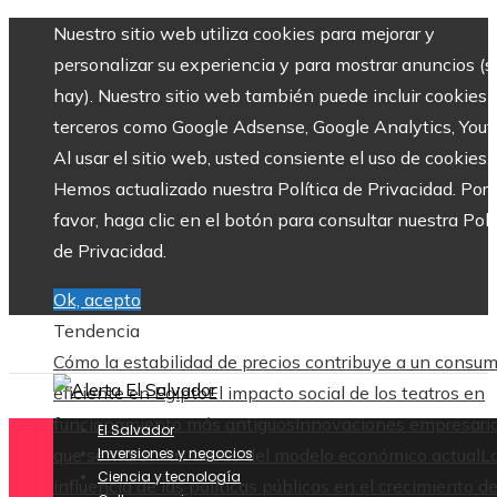
Nuestro sitio web utiliza cookies para mejorar y
personalizar su experiencia y para mostrar anuncios (si
hay). Nuestro sitio web también puede incluir cookies 
terceros como Google Adsense, Google Analytics, Yout
Al usar el sitio web, usted consiente el uso de cookies.
Hemos actualizado nuestra Política de Privacidad. Por
favor, haga clic en el botón para consultar nuestra Polí
de Privacidad.
Ok, acepto
Tendencia
Cómo la estabilidad de precios contribuye a un consu
eficiente en Egipto
El impacto social de los teatros en
funcionamiento más antiguos
Innovaciones empresari
El Salvador
que sentaron las bases del modelo económico actual
Inversiones y negocios
L
Ciencia y tecnología
influencia de las políticas públicas en el crecimiento de