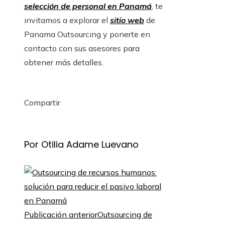
selección de personal en Panamá
, te
invitamos a explorar el
sitio web
de
Panama Outsourcing y ponerte en
contacto con sus asesores para
obtener más detalles.
Compartir
Facebook
Twitter
LinkedIn
Pinterest
Stumbleupon
Email
Por Otilia Adame Luevano
Publicación anterior
Outsourcing de