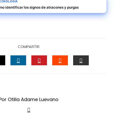
TECNOLOGÍA
mo identificar los signos de atracones y purgas
COMPARTIR
OK
TWITTER
LINKEDIN
PINTEREST
STUMBLEUPON
EMAIL
Por Otilia Adame Luevano