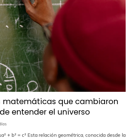
as matemáticas que cambiaron
de entender el universo
días
sa² + b² = c² Esta relación geométrica, conocida desde la