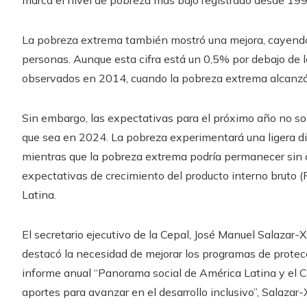
marca el nivel de pobreza más bajo registrado desde 199
La pobreza extrema también mostró una mejora, cayendo 
personas. Aunque esta cifra está un 0,5% por debajo de 
observados en 2014, cuando la pobreza extrema alcanzó
Sin embargo, las expectativas para el próximo año no s
que sea en 2024. La pobreza experimentará una ligera di
mientras que la pobreza extrema podría permanecer sin 
expectativas de crecimiento del producto interno bruto 
Latina.
El secretario ejecutivo de la Cepal, José Manuel Salazar-X
destacó la necesidad de mejorar los programas de protecc
informe anual “Panorama social de América Latina y el Ca
aportes para avanzar en el desarrollo inclusivo”, Salazar