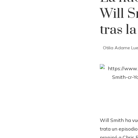
Will S
tras l
Otilia Adame Lu
Will Smith ha vu
trata un episodio
propinó a Chris 