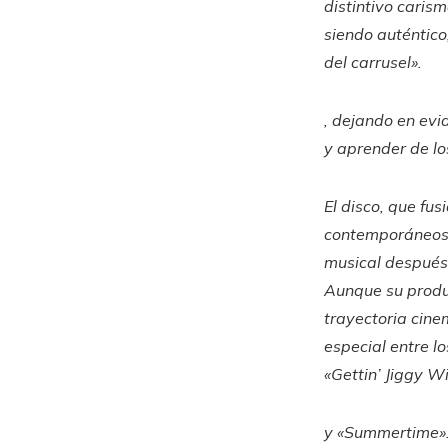
distintivo carism
siendo auténtic
del carrusel»
.
, dejando en evi
y aprender de l
El disco, que fu
contemporáneos, 
musical después 
Aunque su produ
trayectoria cine
especial entre l
«Gettin’ Jiggy Wi
y
«Summertime»