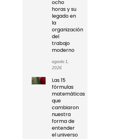
ocho
horas y su
legado en
la
organización
del
trabajo
moderno
agosto 1,
2026
Las 15
fórmulas
matemáticas
que
cambiaron
nuestra
forma de
entender
el universo