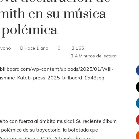
mith en su música
a polémica
evano
Hace 1 año
165
4 Minutos de lectura
elto con fuerza al ámbito musical. Su reciente álbum
 polémico de su trayectoria: la bofetada que
Rock en los Oscar 2022. A través de letras