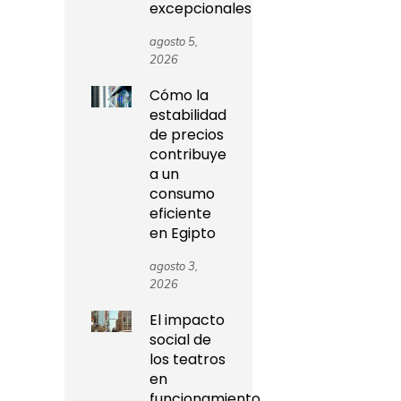
excepcionales
agosto 5,
2026
Cómo la
estabilidad
de precios
contribuye
a un
consumo
eficiente
en Egipto
agosto 3,
2026
El impacto
social de
los teatros
en
funcionamiento