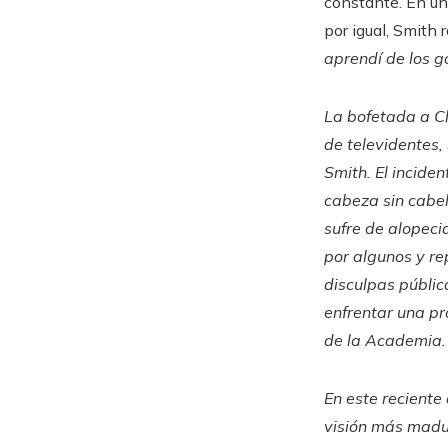
constante. En un
por igual, Smith 
aprendí de los go
La bofetada a Ch
de televidentes, 
Smith. El incide
cabeza sin cabel
sufre de alopeci
por algunos y re
disculpas públi
enfrentar una pr
de la Academia.
En este reciente
visión más madu