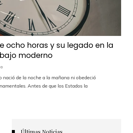
de ocho horas y su legado en la
rabajo moderno
na
no nació de la noche a la mañana ni obedeció
amentales. Antes de que los Estados la
Últimas Noticias