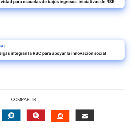
ividad para escuelas de bajos ingresos: iniciativas de RSE
IAL
gas integran la RSC para apoyar la innovación social
COMPARTIR
TTER
LINKEDIN
PINTEREST
EMAIL
STUMBLEUPON