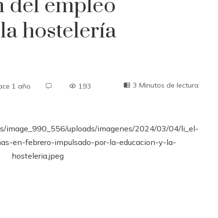
n del empleo
la hostelería
3 Minutos de lectura
ace 1 año
193