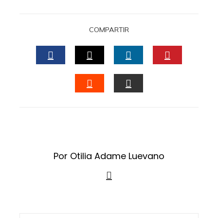
COMPARTIR
FACEBOOK
TWITTER
LINKEDIN
PINTERES
STUMBLEUPON
EMAIL
Por Otilia Adame Luevano