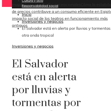
Cultura y ocio
mundial con resultados excepcionales
Cómo la estabili
Responsabilidad social
de precios contribuye a un consumo eficiente en Egipt
Inicio
impacto social de los teatros en funcionamiento más
Inversiones y negocios
antiguos
El Salvador está en alerta por lluvias y tormentas
otra onda tropical
Inversiones y negocios
El Salvador
está en alerta
por lluvias y
tormentas por