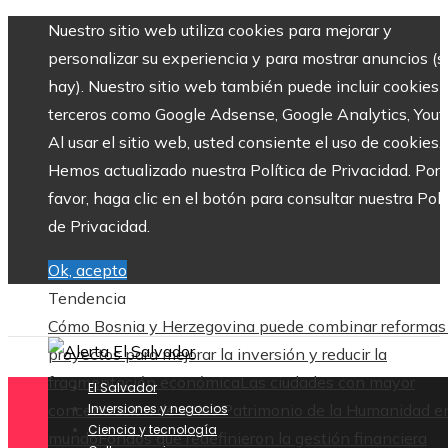
Nuestro sitio web utiliza cookies para mejorar y
personalizar su experiencia y para mostrar anuncios (si
hay). Nuestro sitio web también puede incluir cookies 
terceros como Google Adsense, Google Analytics, Yout
Al usar el sitio web, usted consiente el uso de cookies.
Hemos actualizado nuestra Política de Privacidad. Por
favor, haga clic en el botón para consultar nuestra Polí
de Privacidad.
Ok, acepto
Tendencia
Cómo Bosnia y Herzegovina puede combinar reformas
proyectos para mejorar la inversión y reducir la
fragmentación económica
Las ciudades con mayor
El Salvador
concentración de sitios Patrimonio de la Humanidad en
Inversiones y negocios
Ciencia y tecnología
mundo
Fondos que redefinieron la gestión financiera