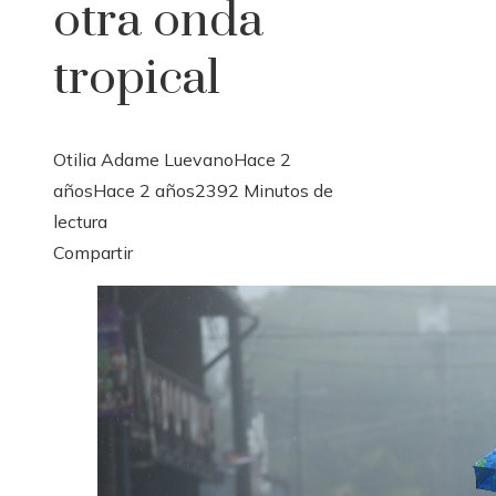
otra onda
tropical
Otilia Adame Luevano
Hace 2
años
Hace 2 años
239
2 Minutos de
lectura
Facebook
Twitter
LinkedIn
Pinterest
Stumbleupon
Email
Compartir