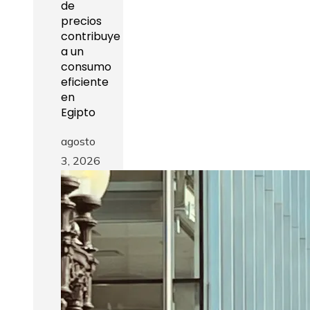
de
precios
contribuye
a un
consumo
eficiente
en
Egipto
agosto
3, 2026