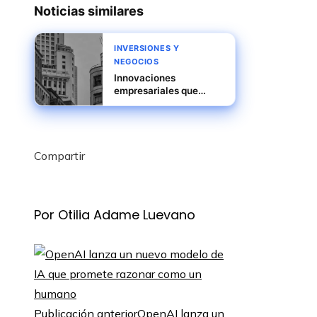
Noticias similares
INVERSIONES Y
NEGOCIOS
Innovaciones
empresariales que
sentaron las bases del
modelo económico
actual
Compartir
Facebook
Twitter
LinkedIn
Pinterest
Stumbleupon
Email
Por Otilia Adame Luevano
Publicación anterior
OpenAI lanza un