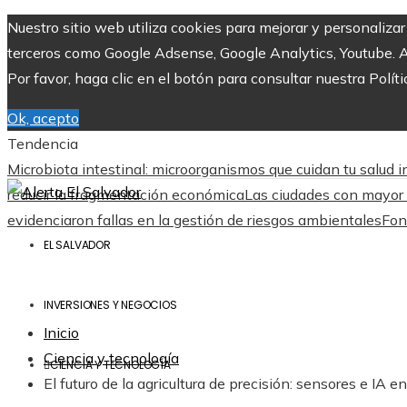
Nuestro sitio web utiliza cookies para mejorar y personaliza
terceros como Google Adsense, Google Analytics, Youtube. Al 
Por favor, haga clic en el botón para consultar nuestra Políti
Ok, acepto
Tendencia
Microbiota intestinal: microorganismos que cuidan tu salud i
reducir la fragmentación económica
Las ciudades con mayor 
evidenciaron fallas en la gestión de riesgos ambientales
Fon
EL SALVADOR
INVERSIONES Y NEGOCIOS
Inicio
Ciencia y tecnología
CIENCIA Y TECNOLOGÍA
El futuro de la agricultura de precisión: sensores e IA e