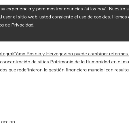
r su experiencia y para mostrar anuncios (si los hay). Nuestro 
usar el sitio web, usted consiente el uso de cookies. Hemos a
ca de Privacidad.
ntegral
Cómo Bosnia y Herzegovina puede combinar reformas y 
concentración de sitios Patrimonio de la Humanidad en el m
dos que redefinieron la gestión financiera mundial con resul
n acción