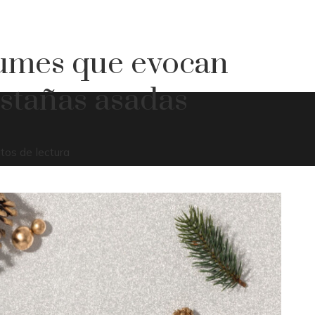
fumes que evocan
astañas asadas
tos de lectura