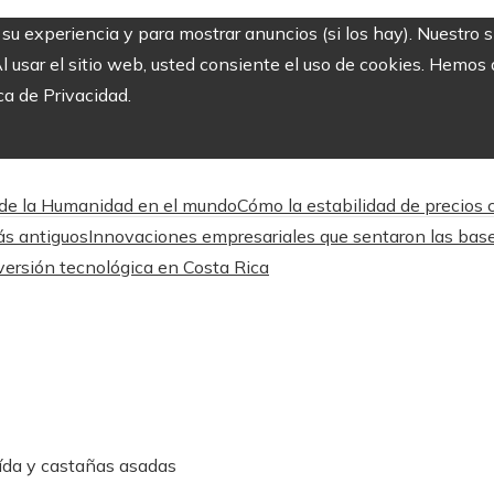
r su experiencia y para mostrar anuncios (si los hay). Nuestro 
usar el sitio web, usted consiente el uso de cookies. Hemos a
ca de Privacidad.
 de la Humanidad en el mundo
Cómo la estabilidad de precios 
ás antiguos
Innovaciones empresariales que sentaron las bas
inversión tecnológica en Costa Rica
ída y castañas asadas