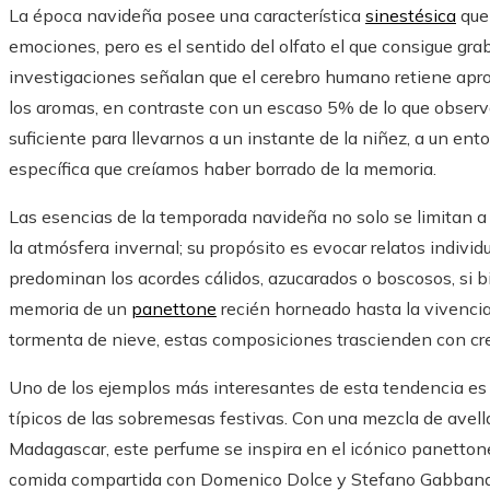
La época navideña posee una característica
sinestésica
que 
emociones, pero es el sentido del olfato el que consigue gra
investigaciones señalan que el cerebro humano retiene ap
los aromas, en contraste con un escaso 5% de lo que observa.
suficiente para llevarnos a un instante de la niñez, a un ent
específica que creíamos haber borrado de la memoria.
Las esencias de la temporada navideña no solo se limitan a
la atmósfera invernal; su propósito es evocar relatos individ
predominan los acordes cálidos, azucarados o boscosos, si 
memoria de un
panettone
recién horneado hasta la vivenci
tormenta de nieve, estas composiciones trascienden con cre
Uno de los ejemplos más interesantes de esta tendencia es 
típicos de las sobremesas festivas. Con una mezcla de avellan
Madagascar, este perfume se inspira en el icónico panettone.
comida compartida con Domenico Dolce y Stefano Gabbana, d