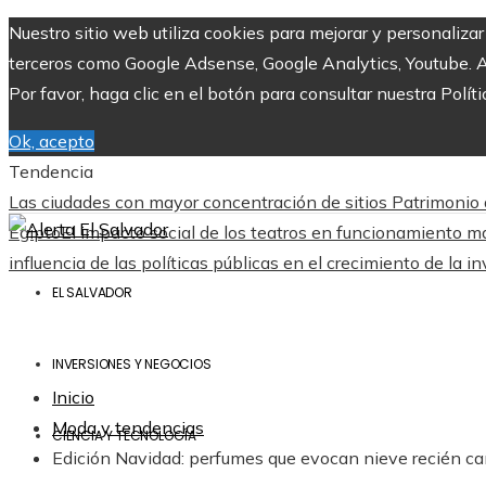
Nuestro sitio web utiliza cookies para mejorar y personaliza
terceros como Google Adsense, Google Analytics, Youtube. Al 
Por favor, haga clic en el botón para consultar nuestra Políti
Ok, acepto
Tendencia
Las ciudades con mayor concentración de sitios Patrimonio
Egipto
El impacto social de los teatros en funcionamiento m
influencia de las políticas públicas en el crecimiento de la 
EL SALVADOR
INVERSIONES Y NEGOCIOS
Inicio
Moda y tendencias
CIENCIA Y TECNOLOGÍA
Edición Navidad: perfumes que evocan nieve recién ca