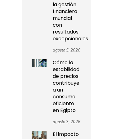
la gestión
financiera
mundial
con
resultados
excepcionales
agosto 5, 2026
Cómo la
estabilidad
de precios
contribuye
a un
consumo
eficiente
en Egipto
agosto 3, 2026
El impacto