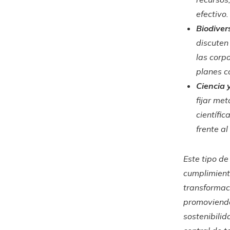
efectivo.
Biodiver
discuten
las corp
planes c
Ciencia y
fijar me
científi
frente a
Este tipo de
cumplimient
transformaci
promoviendo
sostenibili