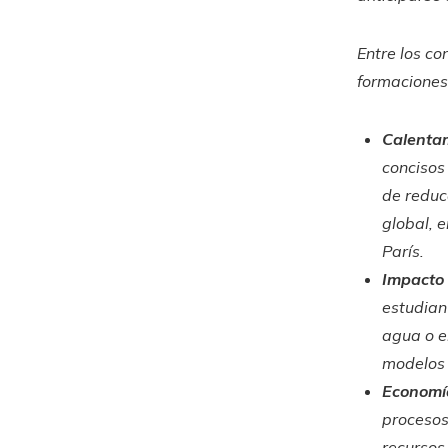
Entre los c
formaciones
Calentam
concisos
de reduc
global, 
París.
Impacto 
estudian
agua o el
modelos 
Economí
procesos
recursos