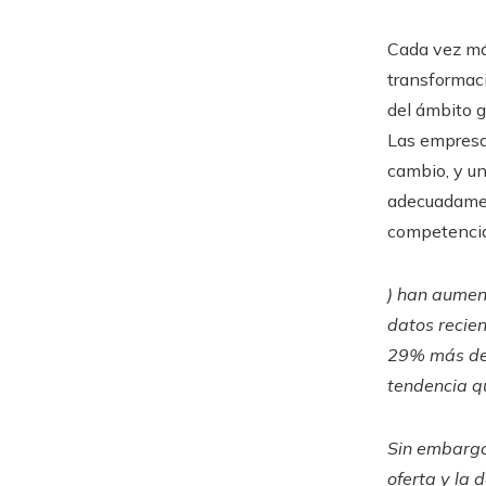
Cada vez má
transformaci
del ámbito g
Las empresa
cambio, y u
adecuadamen
competencia
) han aume
datos recien
29% más de s
tendencia q
Sin embargo
oferta y la