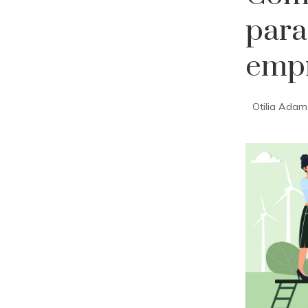
para
empr
Otilia Ada