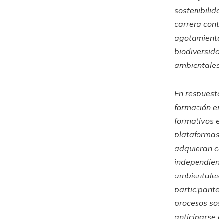
sostenibili
carrera con
agotamiento 
biodiversid
ambientales
En respuest
formación en
formativos 
plataformas
adquieran c
independien
ambientales
participante
procesos so
anticiparse 