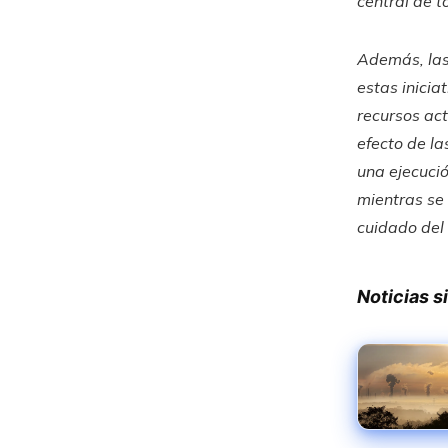
central de t
Además, las
estas inicia
recursos act
efecto de la
una ejecució
mientras se
cuidado del
Noticias s