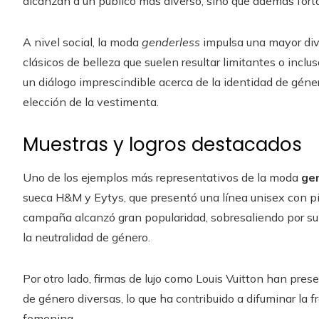
alcanzan a un público más diverso, sino que además for
A nivel social, la moda
genderless
impulsa una mayor div
clásicos de belleza que suelen resultar limitantes o inclu
un diálogo imprescindible acerca de la identidad de gén
elección de la vestimenta.
Muestras y logros destacados
Uno de los ejemplos más representativos de la moda
ge
sueca H&M y Eytys, que presentó una línea unisex con p
campaña alcanzó gran popularidad, sobresaliendo por su
la neutralidad de género.
Por otro lado, firmas de lujo como Louis Vuitton han pre
de género diversas, lo que ha contribuido a difuminar la f
femenina.