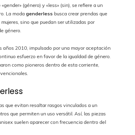
«gender» (género) y «less» (sin), se refiere a un
ero. La moda
genderless
busca crear prendas que
ujeres, sino que puedan ser utilizadas por
de género.
os años 2010, impulsado por una mayor aceptación
continuo esfuerzo en favor de la igualdad de género.
aron como pioneros dentro de esta corriente,
nvencionales.
erless
as que evitan resaltar rasgos vinculados a un
ros que permiten un uso versátil. Así, las piezas
unisex suelen aparecer con frecuencia dentro del