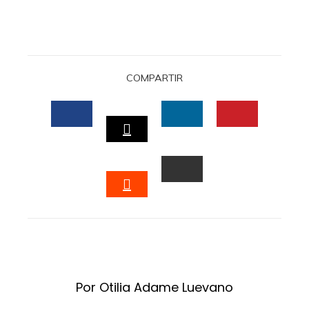
COMPARTIR
FACEBOOK
LINKEDIN
PINTERES
TWITTER
EMAIL
STUMBLEUPON
Por Otilia Adame Luevano