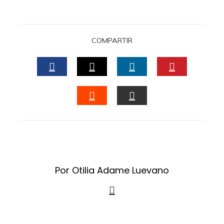
COMPARTIR
FACEBOOK
TWITTER
LINKEDIN
PINTERES
STUMBLEUPON
EMAIL
Por Otilia Adame Luevano