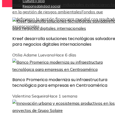
Cultura y ocio
mundo
Cómo los desastres industriales evidenciaron fa
Responsabilidad social
en la gestión de riesgos ambientales
Fondos que
redefinieron la gestión financiera mundial con resultad
excepcionales
Kreef desarrolla soluciones tecnológicas salvador
para negocios digitales internacionales
Otilia Adame Luevano
Hace 6 días
Banco Promerica moderniza su infraestructura
tecnológica para empresas en Centroamérica
Valentina Sequeira
Hace 1 semana