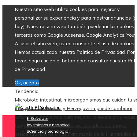
Nuestro sitio web utiliza cookies para mejorar y
personalizar su experiencia y para mostrar anuncios (si
hay). Nuestro sitio web también puede incluir cookies 
terceros como Google Adsense, Google Analytics, Yout
Al usar el sitio web, usted consiente el uso de cookies.
Hemos actualizado nuestra Política de Privacidad. Por
favor, haga clic en el botón para consultar nuestra Polí
de Privacidad.
Ok, acepto
Tendencia
Microbiota intestinal: microorganismos que cuidan tu s
integral
Cómo Bosnia y Herzegovina puede combinar
reformas y proyectos para mejorar la inversión y reducir
El Salvador
fragmentación económica
Inversiones y negocios
Las ciudades con mayor
Ciencia y tecnología
concentración de sitios Patrimonio de la Humanidad en